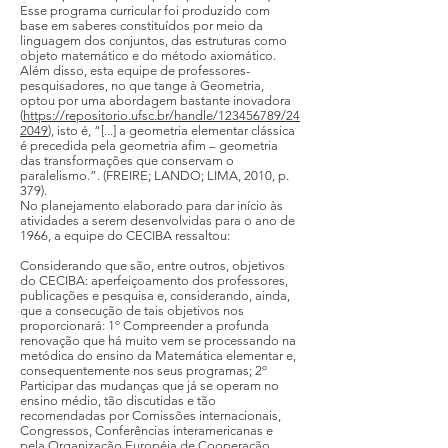
Esse programa curricular foi produzido com
base em saberes constituídos por meio da
linguagem dos conjuntos, das estruturas como
objeto matemático e do método axiomático.
Além disso, esta equipe de professores-
pesquisadores, no que tange à Geometria,
optou por uma abordagem bastante inovadora
(
https://repositorio.ufsc.br/handle/123456789/24
2049
), isto é, “[...] a geometria elementar clássica
é precedida pela geometria afim – geometria
das transformações que conservam o
paralelismo.”. (FREIRE; LANDO; LIMA, 2010, p.
379).
No planejamento elaborado para dar início às
atividades a serem desenvolvidas para o ano de
1966, a equipe do CECIBA ressaltou:
Considerando que são, entre outros, objetivos
do CECIBA: aperfeiçoamento dos professores,
publicações e pesquisa e, considerando, ainda,
que a consecução de tais objetivos nos
proporcionará: 1º Compreender a profunda
renovação que há muito vem se processando na
metódica do ensino da Matemática elementar e,
consequentemente nos seus programas; 2º
Participar das mudanças que já se operam no
ensino médio, tão discutidas e tão
recomendadas por Comissões internacionais,
Congressos, Conferências interamericanas e
pela Organização Européia de Cooperação