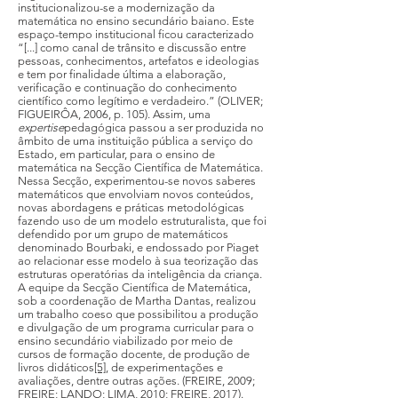
institucionalizou-se a modernização da
matemática no ensino secundário baiano. Este
espaço-tempo institucional ficou caracterizado
“[...] como canal de trânsito e discussão entre
pessoas, conhecimentos, artefatos e ideologias
e tem por finalidade última a elaboração,
verificação e continuação do conhecimento
científico como legítimo e verdadeiro.” (OLIVER;
FIGUEIRÔA, 2006, p. 105). Assim, uma
expertise
pedagógica passou a ser produzida no
âmbito de uma instituição pública a serviço do
Estado, em particular, para o ensino de
matemática na Secção Científica de Matemática.
Nessa Secção, experimentou-se novos saberes
matemáticos que envolviam novos conteúdos,
novas abordagens e práticas metodológicas
fazendo uso de um modelo estruturalista, que foi
defendido por um grupo de matemáticos
denominado Bourbaki, e endossado por Piaget
ao relacionar esse modelo à sua teorização das
estruturas operatórias da inteligência da criança.
A equipe da Secção Científica de Matemática,
sob a coordenação de Martha Dantas, realizou
um trabalho coeso que possibilitou a produção
e divulgação de um programa curricular para o
ensino secundário viabilizado por meio de
cursos de formação docente, de produção de
livros didáticos
[5]
, de experimentações e
avaliações, dentre outras ações. (FREIRE, 2009;
FREIRE; LANDO; LIMA, 2010; FREIRE, 2017).