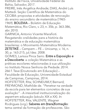
Instituto de Física, Universidade Federal da
Bahia, Salvador, 2017.
FREIRE, Inês Angélica Andrade; DIAS, André Luís
Mattedi. Seção Científica de Matemática do
CECIBA: propostas e atividades de renovação
do ensino secundário de matemática (1965-
1969).
BOLEMA
– Boletim de Educação
Matemática, Rio Claro, v. 23, n. 35b, p. 363-386,
abr. 2010.
GARNICA, Antonio Vicente Marafioti.
Resgatando oralidades para a história da
matemática e da educação matemática
brasileiras: o Movimento Matemática Moderna.
ZETETIKÉ
– Cempem – FE – Unicamp, v. 16, n.
30, p. 163-215, jul./dez. 2008.
GOMES, Larissa Pinca Sarro.
Entre a Exposição e
a Descoberta
: a coleção Matemática e as
práticas escolares relacionadas à sua utilização
no Instituto Nossa Senhora da Piedade. 2014.
266 f. Tese (Doutorado em Educação) –
Faculdade de Educação, Universidade Estadual
de Campinas, Campinas, 2014.
HOFSTETTER, Rita; SCHNEUWLY, Bernard;
FREYMOND, Mathilde de. “Penetrar na verdade
da escola para ter elementos concretos de sua
avaliação” - A irresistível institucionalização do
expert
em educação (século XIX e XX).
In
:
HOFSTETTER, Rita; VALENTE, Wagner
Rodrigues (org.).
Saberes em (trans)formação
:
tema central da formação de professores. São