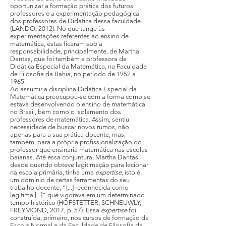
oportunizar a formação prática dos futuros
professores e a experimentação pedagógica
dos professores de Didática dessa faculdade.
(LANDO, 2012). No que tange às
experimentações referentes ao ensino de
matemática, estas ficaram sob a
responsabilidade, principalmente, de Martha
Dantas, que foi também a professora de
Didática Especial da Matemática, na Faculdade
de Filosofia da Bahia, no período de 1952 a
1965.
Ao assumir a disciplina Didática Especial da
Matemática preocupou-se com a forma como se
estava desenvolvendo o ensino de matemática
no Brasil, bem como o isolamento dos
professores de matemática. Assim, sentiu
necessidade de buscar novos rumos, não
apenas para a sua prática docente, mas,
também, para a própria profissionalização do
professor que ensinaria matemática nas escolas
baianas. Até essa conjuntura, Martha Dantas,
desde quando obteve legitimação para lecionar
na escola primária, tinha uma
expertise
, isto é,
um domínio de certas ferramentas do seu
trabalho docente, “[...] reconhecida como
legítima [...]” que vigorava em um determinado
tempo histórico (HOFSTETTER; SCHNEUWLY;
FREYMOND, 2017, p. 57). Essa
expertise
foi
construída, primeiro, nos cursos de formação da
Escola Normal e da Faculdade de Filosofia da