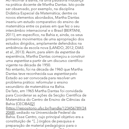
Ao retornar à Bahia, há uma paulatina mudança
na prática docente de Martha Dantas. Isto pode
ser observado, por exemplo, na disciplina
Didática Especial da Matemática; dentre os
novos elementos abordados, Martha Dantas
inseriu um estudo comparativo do ensino de
matemática entre os países em que fez o seu
intercâmbio internacional e o Brasil (BERTANI,
2011), em específico, na Bahia e, ainda, os seus
primeiros movimentos de uma apropriação dos
estudos dirigidos, amplamente defendidos na
ambiência da escola nova (LANDO, 2012; DIAS
et al., 2013). Assim, para além da
expertise
da
experiência, Martha Dantas começou a construir
uma
expertise
a partir de um discurso científico
vigente na década de 1950.
No entanto, foi na década de 1960 que Martha
Dantas teve reconhecida sua
expertise
pelo
Estado ao ser convocada para resolver um
problema prático: reformular o ensino
secundário de matemática na Bahia.
De fato, em 1965 Martha Dantas foi convidada
para Coordenar as ações da Secção Científica de
Matemática do Centro de Ensino de Ciências da
Bahia (CECIBA)
[2]
(
https://repositorio.ufsc.br/handle/123456789/24
2048
), sediado na Universidade Federal da
Bahia. Esse Centro, cujo principal objetivo era a
constituição de “[...] órgãos de pesquisa e
preparação de material pedagógico para o