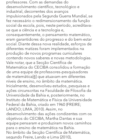
professores. Com as demandas do
desenvolvimento científico, tecnológico e
industrial, decorrentes dos avanços
impulsionados pela Segunda Guerra Mundial, se
fez necessário o redimensionamento da função
social da escola, pois, neste período, acreditava-
se que a ciência e a tecnologia e,
consequentemente, o pensamento matemático,
eram garantidores do progresso e do bem-estar
social. Diante dessa nova realidade, esforços de
diferentes matizes foram implementados na
produção de novos programas curriculares
contendo novos saberes e novas metodologias.
Vale notar, que a Secção Científica de
Matemática do CECIBA consolidou a formação
de uma equipe de professores-pesquisadores
de matemática
[4]
que atuavam em diferentes
níveis de ensino, no âmbito da matemática.
Inicialmente, desenvolveu estudos, pesquisas e
ações circunscritas na Faculdade de Filosofia da
Universidade da Bahia e, posteriormente, no
Instituto de Matemática e Física da Universidade
Federal da Bahia, criado em 1960 (FREIRE;
LANDO; LIMA, 2010). Assim, no
desenvolvimento das ações condizentes com os
objetivos do CECIBA, Martha Dantas e sua
equipe pensaram e produziram novos caminhos
para o ensino de matemática na Bahia.
No âmbito da Secção Científica de Matemática,
segundo Freire, Lando e Lima (2010),