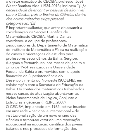
o diretor executivo do CECIBA, professor José
Walter Bautista Vidal (1934-2013), indicava “
[...] a
necessidade de encontrar pessoal de alto nível
para o Ceciba, pois o Ensino de Ciências dentro
dos novos métodos exige pessoal
categorizado.”
[3]
É importante salientar, que antes de assumir a
coordenação da Secção Científica de
Matemáticado CECIBA, Martha Dantas
coordenou a equipe de professores-
pesquisadores do Departamento de Matemática
do Instituto de Matemática e Física na realização
de cursos e orientações de estudos para
professores secundários da Bahia, Sergipe,
Alagoas e Pernambuco, nos meses de janeiro e
julho de 1964, realizados na Universidade
Federal da Bahia e promovidos com o apoio
financeiro da Superintendência do
Desenvolvimento do Nordeste (SUDENE), em
colaboração com a Secretaria de Educação da
Bahia. Os conteúdos matemáticos trabalhados
nesses cursos de atualização abordavam as
ideias fundamentais de Lógica, Conjunto e
Estruturas algébricas (FREIRE, 2009).
O CECIBA, implantado em 1965, esteve inserido
em uma rede – nacional e internacional – de
institucionalização de um novo ensino das
ciências e tornou-se vetor de uma renovação
educacional na educação científica dos jovens
baianos e nos processos de formação dos