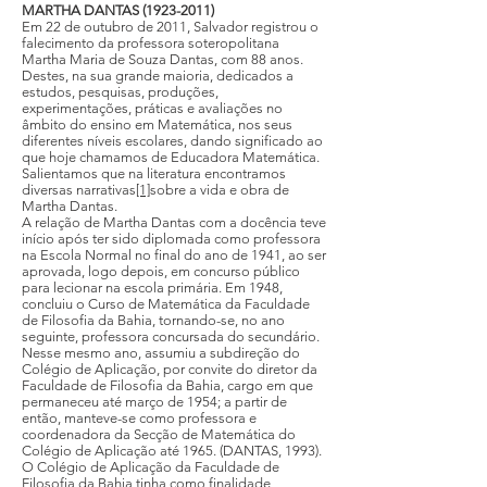
MARTHA DANTAS
(1923-2011)
Em 22 de outubro de 2011, Salvador registrou o
falecimento da professora soteropolitana
Martha Maria de Souza Dantas, com 88 anos.
Destes, na sua grande maioria, dedicados a
estudos, pesquisas, produções,
experimentações, práticas e avaliações no
âmbito do ensino em Matemática, nos seus
diferentes níveis escolares, dando significado ao
que hoje chamamos de Educadora Matemática.
Salientamos que na literatura encontramos
diversas narrativas
[1]
sobre a vida e obra de
Martha Dantas.
A relação de Martha Dantas com a docência teve
início após ter sido diplomada como professora
na Escola Normal no final do ano de 1941, ao ser
aprovada, logo depois, em concurso público
para lecionar na escola primária. Em 1948,
concluiu o Curso de Matemática da Faculdade
de Filosofia da Bahia, tornando-se, no ano
seguinte, professora concursada do secundário.
Nesse mesmo ano, assumiu a subdireção do
Colégio de Aplicação, por convite do diretor da
Faculdade de Filosofia da Bahia, cargo em que
permaneceu até março de 1954; a partir de
então, manteve-se como professora e
coordenadora da Secção de Matemática do
Colégio de Aplicação até 1965. (DANTAS, 1993).
O Colégio de Aplicação da Faculdade de
Filosofia da Bahia tinha como finalidade