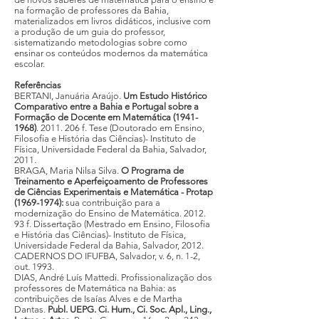
na formação de professores da Bahia,
materializados em livros didáticos, inclusive com
a produção de um guia do professor,
sistematizando metodologias sobre como
ensinar os conteúdos modernos da matemática
escolar.
Referências
BERTANI, Januária Araújo.
Um Estudo Histórico
Comparativo entre a Bahia e Portugal sobre a
Formação de Docente em Matemática (1941-
1968)
. 2011. 206 f. Tese (Doutorado em Ensino,
Filosofia e História das Ciências)- Instituto de
Física, Universidade Federal da Bahia, Salvador,
2011.
BRAGA, Maria Nilsa Silva.
O Programa de
Treinamento e Aperfeiçoamento de Professores
de Ciências Experimentais e Matemática - Protap
(1969-1974):
sua contribuição para a
modernização do Ensino de Matemática. 2012.
93 f. Dissertação (Mestrado em Ensino, Filosofia
e História das Ciências)- Instituto de Física,
Universidade Federal da Bahia, Salvador, 2012.
CADERNOS DO IFUFBA, Salvador, v. 6, n. 1-2,
out. 1993.
DIAS, André Luís Mattedi. Profissionalização dos
professores de Matemática na Bahia: as
contribuições de Isaías Alves e de Martha
Dantas.
Publ. UEPG. Ci. Hum., Ci. Soc. Apl., Ling.,