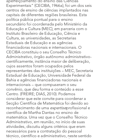
aperfeiçoamento do ensino das Ciências
Experimentais” (CECIBA, 1966a), foi um dos seis
centros de ensino de ciências implantados nas
capitais de diferentes regiões brasileiras. Esta
política pública pontual para o ensino
secundário foi coordenada pelo Ministério da
Educação e Cultura (MEC), em parceria com o
Instituto Brasileiro de Educação, Ciência e
Cultura, as universidades, as Secretarias
Estaduais de Educação e as agências
financiadoras nacionais e internacionais. O
CECIBA constituiu o seu Conselho Técnico
Administrativo, órgão autônomo administrativo-
cientificamente, instância maior de deliberação,
cujos assentos foram ocupados pelos
representantes das instituições – MEC, Secretaria
Estadual de Educação, Universidade Federal da
Bahia e agências financiadoras nacionais e
internacionais – que compuseram o seu
convênio, que deu forma e conteúdo a esse
Centro. (FREIRE; DIAS, 2010). Podemos
considerar que este convite para coordenar a
Secção Científica de Matemática foi devido ao
reconhecimento de uma
expertise
profissional e
científica de Martha Dantas no ensino de
matemática. Uma vez que o Conselho Técnico
Administrativo, em reunião, no início de suas
atividades, discutiu alguns critérios que eram
necessários para a contratação do pessoal
técnico, científico e administrativo, neste sentido