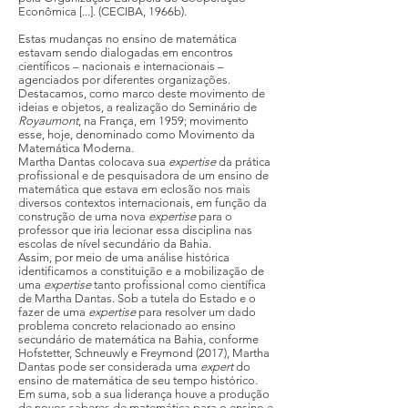
Econômica [...]. (CECIBA, 1966b).
Estas mudanças no ensino de matemática
estavam sendo dialogadas em encontros
científicos – nacionais e internacionais –
agenciados por diferentes organizações.
Destacamos, como marco deste movimento de
ideias e objetos, a realização do Seminário de
Royaumont
, na França, em 1959; movimento
esse, hoje, denominado como Movimento da
Matemática Moderna.
Martha Dantas colocava sua
expertise
da prática
profissional e de pesquisadora de um ensino de
matemática que estava em eclosão nos mais
diversos contextos internacionais, em função da
construção de uma nova
expertise
para o
professor que iria lecionar essa disciplina nas
escolas de nível secundário da Bahia.
Assim, por meio de uma análise histórica
identificamos a constituição e a mobilização de
uma
expertise
tanto profissional como científica
de Martha Dantas. Sob a tutela do Estado e o
fazer de uma
expertise
para resolver um dado
problema concreto relacionado ao ensino
secundário de matemática na Bahia, conforme
Hofstetter, Schneuwly e Freymond (2017), Martha
Dantas pode ser considerada uma
expert
do
ensino de matemática de seu tempo histórico.
Em suma, sob a sua liderança houve a produção
de novos saberes de matemática para o ensino e