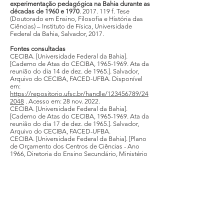
experimentação pedagógica na Bahia durante as
décadas de 1960 e 1970
. 2017. 119 f. Tese
(Doutorado em Ensino, Filosofia e História das
Ciências) – Instituto de Física, Universidade
Federal da Bahia, Salvador, 2017.
Fontes consultadas
CECIBA. [Universidade Federal da Bahia].
[Caderno de Atas do CECIBA, 1965-1969. Ata da
reunião do dia 14 de dez. de 1965.]. Salvador,
Arquivo do CECIBA, FACED-UFBA. Disponível
em:
https://repositorio.ufsc.br/handle/123456789/24
2048
. Acesso em: 28 nov. 2022.
CECIBA. [Universidade Federal da Bahia].
[Caderno de Atas do CECIBA, 1965-1969. Ata da
reunião do dia 17 de dez. de 1965.]. Salvador,
Arquivo do CECIBA, FACED-UFBA.
CECIBA. [Universidade Federal da Bahia]. [Plano
de Orçamento dos Centros de Ciências - Ano
1966, Diretoria do Ensino Secundário, Ministério
da Educação e Cultura]. Salvador, Arquivo do
CECIBA, UFBA, 1966a.
CECIBA. [Universidade Federal da Bahia].
[Planejamento do Setor de Matemática do
CECIBA, 1966.]. Salvador, Arquivo do CECIBA,
FACED-UFBA, 1966b.
CONGRESSO NACIONAL DE ENSINO DA
MATEMÁTICA NO CURSO SECUNDÁRIO, 1.,
1955, Salvador.
Anais
[...]. Salvador: Universidade