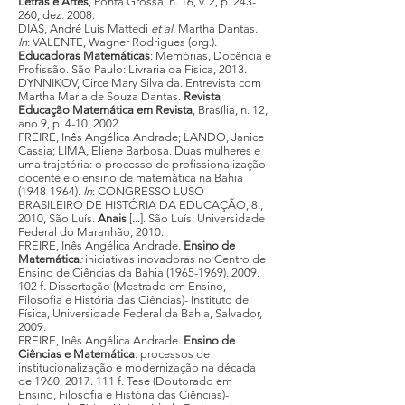
Letras e Artes
, Ponta Grossa, n. 16, v. 2, p. 243-
260, dez. 2008.
DIAS, André Luís Mattedi
et al.
Martha Dantas.
In
: VALENTE, Wagner Rodrigues (org.).
Educadoras Matemáticas
: Memórias, Docência e
Profissão. São Paulo: Livraria da Física, 2013.
DYNNIKOV, Circe Mary Silva da. Entrevista com
Martha Maria de Souza Dantas.
Revista
Educação Matemática em Revista
, Brasília, n. 12,
ano 9, p. 4-10, 2002.
FREIRE, Inês Angélica Andrade; LANDO, Janice
Cassia; LIMA, Eliene Barbosa. Duas mulheres e
uma trajetória: o processo de profissionalização
docente e o ensino de matemática na Bahia
(1948-1964).
In
: CONGRESSO LUSO-
BRASILEIRO DE HISTÓRIA DA EDUCAÇÃO, 8.,
2010, São Luís.
Anais
[...]. São Luís: Universidade
Federal do Maranhão, 2010.
FREIRE, Inês Angélica Andrade.
Ensino de
Matemática
:
iniciativas inovadoras no Centro de
Ensino de Ciências da Bahia (1965-1969). 2009.
102 f. Dissertação (Mestrado em Ensino,
Filosofia e História das Ciências)- Instituto de
Física, Universidade Federal da Bahia, Salvador,
2009.
FREIRE, Inês Angélica Andrade.
Ensino de
Ciências e Matemática
: processos de
institucionalização e modernização na década
de 1960. 2017. 111 f. Tese (Doutorado em
Ensino, Filosofia e História das Ciências)-