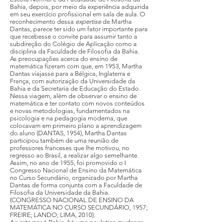
Bahia, depois, por meio da experiência adquirida
em seu exercício profissional em sala de aula. O
reconhecimento dessa
expertise
de Martha
Dantas, parece ter sido um fator importante para
que recebesse o convite para assumir tanto a
subdireção do Colégio de Aplicação como a
disciplina da Faculdade de Filosofia da Bahia.
As preocupações acerca do ensino de
matemática fizeram com que, em 1953, Martha
Dantas viajasse para a Bélgica, Inglaterra e
França, com autorização da Universidade da
Bahia e da Secretaria de Educação do Estado.
Nessa viagem, além de observar o ensino de
matemática e ter contato com novos conteúdos
e novas metodologias, fundamentados na
psicologia e na pedagogia moderna, que
colocavam em primeiro plano a aprendizagem
do aluno (DANTAS, 1954), Martha Dantas
participou também de uma reunião de
professores franceses que lhe motivou, no
regresso ao Brasil, a realizar algo semelhante.
Assim, no ano de 1955, foi promovido o I
Congresso Nacional de Ensino da Matemática
no Curso Secundário, organizado por Martha
Dantas de forma conjunta com a Faculdade de
Filosofia da Universidade da Bahia.
(CONGRESSO NACIONAL DE ENSINO DA
MATEMÁTICA NO CURSO SECUNDÁRIO, 1957;
FREIRE; LANDO; LIMA, 2010).