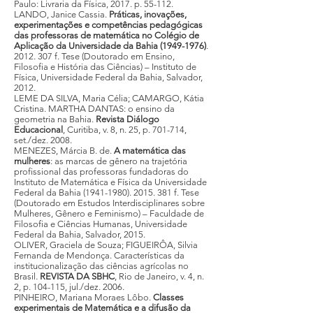
Paulo: Livraria da Física, 2017. p. 55-112.
LANDO, Janice Cassia.
Práticas, inovações,
experimentações e competências pedagógicas
das professoras de matemática no Colégio de
Aplicação da Universidade da Bahia (1949-1976)
.
2012. 307 f. Tese (Doutorado em Ensino,
Filosofia e História das Ciências) – Instituto de
Física, Universidade Federal da Bahia, Salvador,
2012.
LEME DA SILVA, Maria Célia; CAMARGO, Kátia
Cristina. MARTHA DANTAS: o ensino da
geometria na Bahia.
Revista Diálogo
Educacional
, Curitiba, v. 8, n. 25, p. 701-714,
set./dez. 2008.
MENEZES, Márcia B. de.
A matemática das
mulheres
: as marcas de gênero na trajetória
profissional das professoras fundadoras do
Instituto de Matemática e Física da Universidade
Federal da Bahia (1941-1980). 2015. 381 f. Tese
(Doutorado em Estudos Interdisciplinares sobre
Mulheres, Gênero e Feminismo) – Faculdade de
Filosofia e Ciências Humanas, Universidade
Federal da Bahia, Salvador, 2015.
OLIVER, Graciela de Souza; FIGUEIRÔA, Silvia
Fernanda de Mendonça. Características da
institucionalização das ciências agrícolas no
Brasil
.
REVISTA DA SBHC
, Rio de Janeiro, v. 4, n.
2, p. 104-115, jul./dez. 2006.
PINHEIRO, Mariana Moraes Lôbo.
Classes
experimentais de Matemática e a difusão da