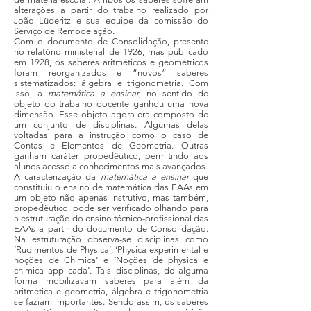
alterações a partir do trabalho realizado por
João Lüderitz e sua equipe da comissão do
Serviço de Remodelação.
Com o documento de Consolidação, presente
no relatório ministerial de 1926, mas publicado
em 1928, os saberes aritméticos e geométricos
foram reorganizados e “novos” saberes
sistematizados: álgebra e trigonometria. Com
isso, a
matemática a ensinar
, no sentido de
objeto do trabalho docente ganhou uma nova
dimensão. Esse objeto agora era composto de
um conjunto de disciplinas. Algumas delas
voltadas para a instrução como o caso de
Contas e Elementos de Geometria. Outras
ganham caráter propedêutico, permitindo aos
alunos acesso a conhecimentos mais avançados.
A caracterização da
matemática a ensinar
que
constituiu o ensino de matemática das EAAs em
um objeto não apenas instrutivo, mas também,
propedêutico, pode ser verificado olhando para
a estruturação do ensino técnico-profissional das
EAAs a partir do documento de Consolidação.
Na estruturação observa-se disciplinas como
‘Rudimentos de Physica’, ‘Physica experimental e
noções de Chimica’ e ‘Noções de physica e
chimica applicada’. Tais disciplinas, de alguma
forma mobilizavam saberes para além da
aritmética e geometria, álgebra e trigonometria
se faziam importantes. Sendo assim, os saberes