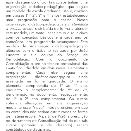
aprendizagem do ofício. Tais cursos tinham uma
organização didático-pedagógica que seguia
um modelo de escola graduada, isto é, dividido
em classes (1º, 2º, 3º e 4º anos), estabelecendo
uma progressão para o ensino. Nessa
organização didático-pedagógica a
matemática
a ensinar
estava distribuída de forma a atender
este modelo, um tanto linear, em que se iniciava
com os conceitos básicos e a cada ano os
conteúdos iam progredindo (avançando). Este
modelo de organização didático-pedagógico
altera-se com o trabalho realizado por João
Lüderitz e sua equipe do Serviço de
Remodelação. Com o documento de
Consolidação o ensino técnico-profissional das
EAAs ficou dividido em dois níveis: elementar e
complementar. Cada nível seguia uma
organização didático-pedagógica ainda
assentada na forma graduada. O ensino
elementar compreendia do 1º ao 4º ano,
enquanto o complementar do 5º ao 6º,
denominado no documento, respectivamente,
de 1º e 2º ano complementar. Os cursos
sofreram alterações em sua organização
mediante esse “novo” modelo ensino, em que
os conteúdos não seriam estruturados na forma
de matéria escolar. A partir de 1926, a prescrição
no documento de Consolidação foi de que tais
cursos (primário e de desenho) seriam
constituídos de disciplinas.