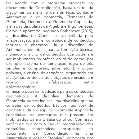
De acordo com o programa proposto no
documento de Consolidação, havia um rol de
disciplinas para ensino de aritmética, Contas e
Arithmetica, e de geometria, Elementos de
Geometria, Geometria e Geometria Applicada,
além das disciplinas de Álgebra e Trigonometria.
Como já apontado, segundo Barbaresco (2019),
a disciplina de Contas estava voltada para
alfabetização, isto é, constituída de conteúdos
teóricos e abstratos. Já a disciplina de
Arithmetica contribuía para a formação técnica,
munindo o aluno de conteúdos que poderiam
ser mobilizados na prática do ofício como, por
exemplo, sistema de numeração, regra de três
simples e compostas, juros etc. Em outras
palavras, o ensino de aritmética, organizado em
disciplinas, evidencia dois objetos de ensino: um
teórico, para alfabetização, outro
aplicado/prático.
O mesmo pode ser deduzido para os conteúdos
geométricos. A disciplina Elementos de
Geometria parece indicar uma disciplina que se
constitui de conteúdos básicos (teóricos) de
geometria. Já a disciplina Geometria Applicada
constitui-se de conteúdos que possam ser
mobilizados para a prática do ofício. Com isso,
verifica-se que com a “nova” organização dos
conteúdos matemáticos propostos no
documento de Consolidação há uma
matemática a ensinar
“teórica”, composta por