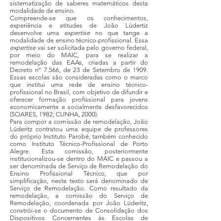
sistematização de saberes matemáticos desta
modalidade de ensino.
Compreende-se que os conhecimentos,
experiência e atitudes de João Lüdertiz
desenvolve uma
expertise
no que tange a
modalidade de ensino técnico-profissional. Essa
expertise
vai ser solicitada pelo governo federal,
por meio do MAIC, para se realizar a
remodelação das EAAs, criadas a partir do
Decreto nº 7.566, de 23 de Setembro de 1909.
Essas escolas são consideradas como o marco
que institui uma rede de ensino técnico-
profissional no Brasil, com objetivo de difundir e
oferecer formação profissional para jovens
economicamente e socialmente desfavorecidos
(SOARES, 1982; CUNHA, 2000).
Para compor a comissão de remodelação, João
Lüderitz contratou uma equipe de professores
do próprio Instituto Parobé, também conhecido
como Instituto Técnico-Profissional de Porto
Alegre. Esta comissão, posteriormente
institucionalizou-se dentro do MAIC e passou a
ser denominada de Serviço de Remodelação do
Ensino Profissional Técnico, que por
simplificação, neste texto será denominado de
Serviço de Remodelação. Como resultado da
remodelação, a comissão do Serviço de
Remodelação, coordenada por João Lüderitz,
constrói-se o documento de Consolidação dos
Dispositivos Concernentes às Escolas de