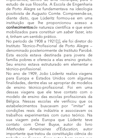
estudo de sua filosofia. A Escola de Engenharia
de Porto Alegre se fundamentava na ideologia
positivista de Augusto Comte. Compreende-se,
diante disto, que Lüderitz formou-se em uma
instituição que lhe proporcionou acesso a
conhecimentos
de natureza científica e que eram
mobilizados para constituir um
saber fazer
, isto
é, tinham um sentido prático.
No período de 1908 a 1921
[1]
, ele foi diretor do
Instituto Técnico-Profissional de Porto Alegre –
denominado posteriormente de Instituto Parobé.
Esta escola estava destinada para jovens de
família pobres e oferecia a elas ensino gratuito.
Seu ensino estava estruturado em elementar e
técnico-profissional.
No ano de 1909, João Lüderitz realiza viagens
para Europa e Estados Unidos com algumas
finalidades, dentre elas se apropriar de modelos
de ensino técnico-profissional. Foi em uma
dessas viagens que ele teve contato com o
modelo de ensino das escolas profissionais da
Bélgica. Nessas escolas ele verificou que os
estabelecimentos buscavam por “imitar” as
condições reais da indústria e associavam os
trabalhos experimentais com curso teórico. Na
sua viagem pela Europa que Lüderitz teve
contato com Omer Buyse, autor do livro
Methodes Americaines d’Education
, autor
importante que tratou da constituição ciência do