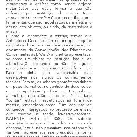
matemática a ensinar
como sendo objetos
matemáticos aos quais formar e que são
definidos pela instituição de ensino. Já a
matemática para ensinar
é compreendida como
ferramentas que são mobilizadas para efetivar o
ensino dos objetos, ou ainda, da
matemática a
ensinar
.
Quanto a
matemática a ensinar
, tem-se que
Aritmética e Desenho eram os principais objetos
da prática docente antes da implementação do
documento de Consolidação dos Dispositivos
Concernentes às EAAs. A aritmética apresentava-
se como um objeto de instrução, isto é, de
alfabetização, podendo, ou não, ter alguma
aplicação com a aprendizagem do ofício. Já o
Desenho tinha uma característica para
desenvolver nos alunos os conhecimentos
técnicos. Para tal, os saberes geométricos tinham
um papel formativo, no sentido de desenvolver
uma competência profissional. Os saberes
aritméticos, que estão associados à finalidade
“contar”, estavam estruturados na forma de
matéria, entendidos como “um conjunto de
conteúdos interligados ao processo de ensino
que envolve a tríade ler-escrever-contar”
(VALENTE, 2015, p. 358). Os saberes
geométricos estavam integrados ao curso de
desenho, isto é, não possuíam uma autonomia.
Também, apresentavam-se prescritos na forma
de matéria escolar. Ambos os saberes sofreram