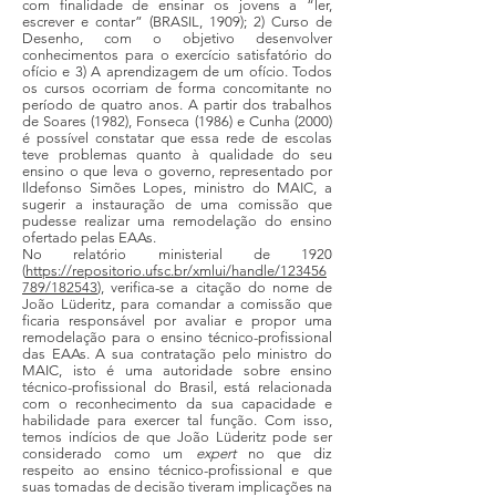
com finalidade de ensinar os jovens a “ler,
escrever e contar” (BRASIL, 1909); 2) Curso de
Desenho, com o objetivo desenvolver
conhecimentos para o exercício satisfatório do
ofício e 3) A aprendizagem de um ofício. Todos
os cursos ocorriam de forma concomitante no
período de quatro anos. A partir dos trabalhos
de Soares (1982), Fonseca (1986) e Cunha (2000)
é possível constatar que essa rede de escolas
teve problemas quanto à qualidade do seu
ensino o que leva o governo, representado por
Ildefonso Simões Lopes, ministro do MAIC, a
sugerir a instauração de uma comissão que
pudesse realizar uma remodelação do ensino
ofertado pelas EAAs.
No relatório ministerial de 1920
(
https://repositorio.ufsc.br/xmlui/handle/123456
789/182543
), verifica-se a citação do nome de
João Lüderitz, para comandar a comissão que
ficaria responsável por avaliar e propor uma
remodelação para o ensino técnico-profissional
das EAAs. A sua contratação pelo ministro do
MAIC, isto é uma autoridade sobre ensino
técnico-profissional do Brasil, está relacionada
com o reconhecimento da sua capacidade e
habilidade para exercer tal função. Com isso,
temos indícios de que João Lüderitz pode ser
considerado como um
expert
no que diz
respeito ao ensino técnico-profissional e que
suas tomadas de decisão tiveram implicações na