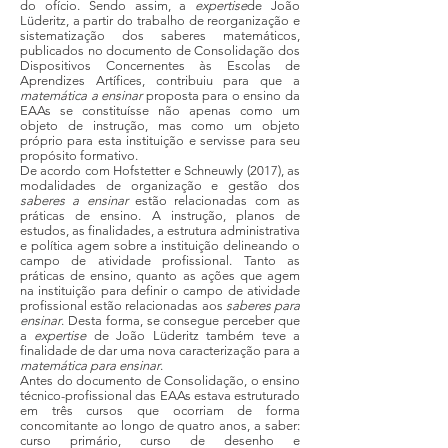
do ofício. Sendo assim, a
expertise
de João
Lüderitz, a partir do trabalho de reorganização e
sistematização dos saberes matemáticos,
publicados no documento de Consolidação dos
Dispositivos Concernentes às Escolas de
Aprendizes Artífices, contribuiu para que a
matemática a ensinar
proposta para o ensino da
EAAs se constituísse não apenas como um
objeto de instrução, mas como um objeto
próprio para esta instituição e servisse para seu
propósito formativo.
De acordo com Hofstetter e Schneuwly (2017), as
modalidades de organização e gestão dos
saberes a ensinar
estão relacionadas com as
práticas de ensino. A instrução, planos de
estudos, as finalidades, a estrutura administrativa
e política agem sobre a instituição delineando o
campo de atividade profissional. Tanto as
práticas de ensino, quanto as ações que agem
na instituição para definir o campo de atividade
profissional estão relacionadas aos
saberes para
ensinar
. Desta forma, se consegue perceber que
a
expertise
de João Lüderitz também teve a
finalidade de dar uma nova caracterização para a
matemática para ensinar
.
Antes do documento de Consolidação, o ensino
técnico-profissional das EAAs estava estruturado
em três cursos que ocorriam de forma
concomitante ao longo de quatro anos, a saber:
curso primário, curso de desenho e