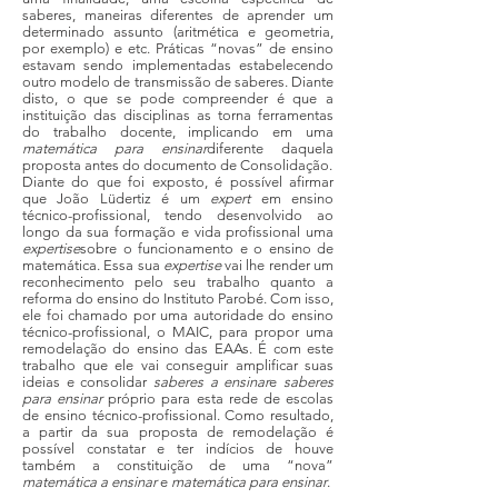
saberes, maneiras diferentes de aprender um
determinado assunto (aritmética e geometria,
por exemplo) e etc. Práticas “novas” de ensino
estavam sendo implementadas estabelecendo
outro modelo de transmissão de saberes. Diante
disto, o que se pode compreender é que a
instituição das disciplinas as torna ferramentas
do trabalho docente, implicando em uma
matemática para ensinar
diferente daquela
proposta antes do documento de Consolidação.
Diante do que foi exposto, é possível afirmar
que João Lüdertiz é um
expert
em ensino
técnico-profissional, tendo desenvolvido ao
longo da sua formação e vida profissional uma
expertise
sobre o funcionamento e o ensino de
matemática. Essa sua
expertise
vai lhe render um
reconhecimento pelo seu trabalho quanto a
reforma do ensino do Instituto Parobé. Com isso,
ele foi chamado por uma autoridade do ensino
técnico-profissional, o MAIC, para propor uma
remodelação do ensino das EAAs. É com este
trabalho que ele vai conseguir amplificar suas
ideias e consolidar
saberes a ensinar
e
saberes
para ensinar
próprio para esta rede de escolas
de ensino técnico-profissional. Como resultado,
a partir da sua proposta de remodelação é
possível constatar e ter indícios de houve
também a constituição de uma “nova”
matemática a ensinar
e
matemática para ensinar
.