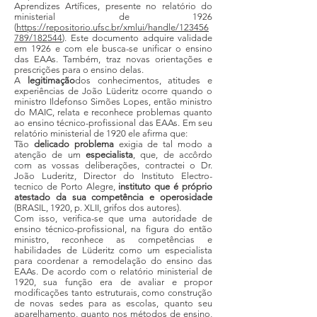
Aprendizes Artífices, presente no relatório do
ministerial de 1926
(
https://repositorio.ufsc.br/xmlui/handle/123456
789/182544
). Este documento adquire validade
em 1926 e com ele busca-se unificar o ensino
das EAAs. Também, traz novas orientações e
prescrições para o ensino delas.
A
legitimação
dos conhecimentos, atitudes e
experiências de João Lüderitz ocorre quando o
ministro Ildefonso Simões Lopes, então ministro
do MAIC, relata e reconhece problemas quanto
ao ensino técnico-profissional das EAAs. Em seu
relatório ministerial de 1920 ele afirma que:
Tão
delicado problema
exigia de tal modo a
atenção de um
especialista
, que, de accôrdo
com as vossas deliberações, contractei o Dr.
João Luderitz, Director do Instituto Electro-
tecnico de Porto Alegre,
instituto que é próprio
atestado da sua competência e operosidade
(BRASIL, 1920, p. XLII, grifos dos autores).
Com isso, verifica-se que uma autoridade de
ensino técnico-profissional, na figura do então
ministro, reconhece as competências e
habilidades de Lüderitz como um especialista
para coordenar a remodelação do ensino das
EAAs. De acordo com o relatório ministerial de
1920, sua função era de avaliar e propor
modificações tanto estruturais, como construção
de novas sedes para as escolas, quanto seu
aparelhamento, quanto nos métodos de ensino,