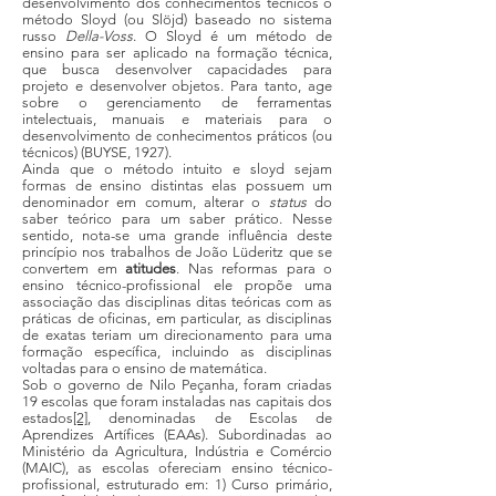
desenvolvimento dos conhecimentos técnicos o
método Sloyd (ou Slöjd) baseado no sistema
russo
Della-Voss
. O Sloyd é um método de
ensino para ser aplicado na formação técnica,
que busca desenvolver capacidades para
projeto e desenvolver objetos. Para tanto, age
sobre o gerenciamento de ferramentas
intelectuais, manuais e materiais para o
desenvolvimento de conhecimentos práticos (ou
técnicos) (BUYSE, 1927).
Ainda que o método intuito e sloyd sejam
formas de ensino distintas elas possuem um
denominador em comum, alterar o
status
do
saber teórico para um saber prático. Nesse
sentido, nota-se uma grande influência deste
princípio nos trabalhos de João Lüderitz que se
convertem em
atitudes
. Nas reformas para o
ensino técnico-profissional ele propõe uma
associação das disciplinas ditas teóricas com as
práticas de oficinas, em particular, as disciplinas
de exatas teriam um direcionamento para uma
formação específica, incluindo as disciplinas
voltadas para o ensino de matemática.
Sob o governo de Nilo Peçanha, foram criadas
19 escolas que foram instaladas nas capitais dos
estados
[2]
, denominadas de Escolas de
Aprendizes Artífices (EAAs). Subordinadas ao
Ministério da Agricultura, Indústria e Comércio
(MAIC), as escolas ofereciam ensino técnico-
profissional, estruturado em: 1) Curso primário,