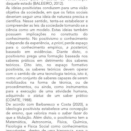
daquele estado (BALEEIRO, 2012).
As ideias positivistas conduzem para uma visão
objetiva da sociedade, em que os fatos sociais
deveriam seguir uma ideia de natureza precisa e
científica. Nesse sentido, tenta-se estabelecer e
compreender as leis da sociedade tomando-se a
ciência como um modelo. Estas ideias também
possuem implicações no constructo do
conhecimento. No positivismo o conhecimento
independe da experiência,
a priori
, perde espaço
para o conhecimento empírico,
a posteriori
,
baseado em evidências. Diante disto, o
positivismo prega uma formação baseada nos
saberes práticos em detrimento dos saberes
teóricos. Dito isto, no espaço formativo
positivista, os saberes teóricos devem operar
com o sentido de uma tecnologia teórica, isto é,
como um conjunto de saberes capazes de serem
mobilizados na forma de técnica, ou de
procedimentos, ou ainda, como instrumentos
para a execução de uma atividade humana,
adquirindo o
status
de um saber prático
(COMTE, 1988).
De acordo com Barbaresco e Costa (2020), a
ideologia positivista estabelece uma concepção
de ensino, que valoriza mais o
saber fazer
do
que a titulação. Além disto, o positivismo tem a
Matemática, Astronomia, Física, Química,
Fisiologia e Física Social como conhecimentos
importantes, dentro de uma hierarquia, para o