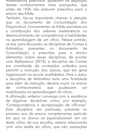
matemáticos prescritos ajudavam na aquisição
destes conhecimentos mais avançados, que
antes de 1926 não estavam prescritos para o
ensino das EAAs.
Também, faz-se importante chamar à atenção
que no documento de Consolidação dos
Dispositivos Concernentes às EAAs percebeu-se
a contribuição dos saberes matemáticos no
desenvolvimento de competências e habilidades
na aprendizagem de um ofício. Nesse sentido,
se traz para discussão as disciplinas de Contas e
Aritmética, presentes no documento de
Consolidação e prescritas para o ensino
elementar. Sobre essas disciplinas, de acordo
com Barbaresco (2019), a disciplina de Contas
era constituída de conteúdos voltados para
permitir a instrução dos alunos, que em geral
ingressavam na escola analfabetos. Para o autor,
a disciplina de Aritmética teria uma finalidade
para além da instrução, deveria munir os alunos
de conhecimentos que pudessem ser
mobilizados na aprendizagem do ofício.
A afirmação anterior converge com a existência
de algumas disciplinas como, por exemplo,
‘Correspondencia e escripturação de officinas’.
Esta disciplina, em particular, presente no
primeiro ano do ensino complementar, período
em que os alunos se especializariam em um
dado ofício de sua escolha, estaria relacionada
com uma tarefa do ofício, que são operações