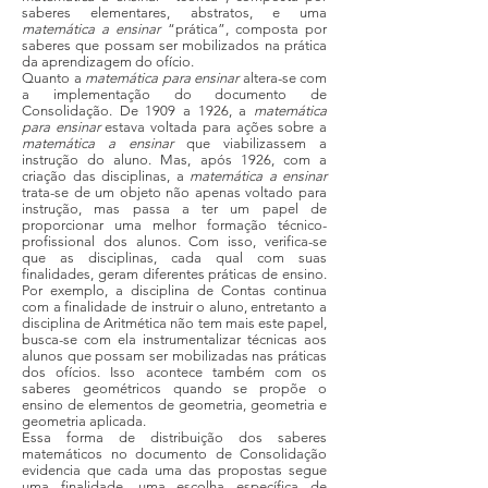
saberes elementares, abstratos, e uma
matemática a ensinar
“prática”, composta por
saberes que possam ser mobilizados na prática
da aprendizagem do ofício.
Quanto a
matemática para ensinar
altera-se com
a implementação do documento de
Consolidação. De 1909 a 1926, a
matemática
para ensinar
estava voltada para ações sobre a
matemática a ensinar
que viabilizassem a
instrução do aluno. Mas, após 1926, com a
criação das disciplinas, a
matemática a ensinar
trata-se de um objeto não apenas voltado para
instrução, mas passa a ter um papel de
proporcionar uma melhor formação técnico-
profissional dos alunos. Com isso, verifica-se
que as disciplinas, cada qual com suas
finalidades, geram diferentes práticas de ensino.
Por exemplo, a disciplina de Contas continua
com a finalidade de instruir o aluno, entretanto a
disciplina de Aritmética não tem mais este papel,
busca-se com ela instrumentalizar técnicas aos
alunos que possam ser mobilizadas nas práticas
dos ofícios. Isso acontece também com os
saberes geométricos quando se propõe o
ensino de elementos de geometria, geometria e
geometria aplicada.
Essa forma de distribuição dos saberes
matemáticos no documento de Consolidação
evidencia que cada uma das propostas segue
uma finalidade, uma escolha específica de