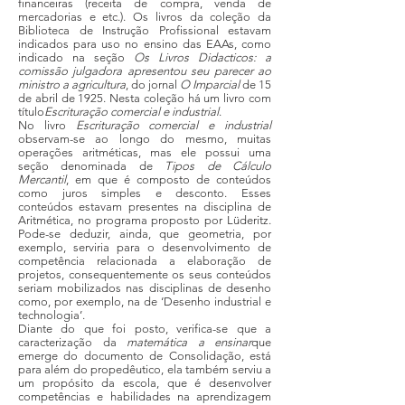
financeiras (receita de compra, venda de
mercadorias e etc.). Os livros da coleção da
Biblioteca de Instrução Profissional estavam
indicados para uso no ensino das EAAs, como
indicado na seção
Os Livros Didacticos: a
comissão julgadora apresentou seu parecer ao
ministro a agricultura
, do jornal
O Imparcial
de 15
de abril de 1925. Nesta coleção há um livro com
título
Escrituração comercial e industrial
.
No livro
Escrituração comercial e industrial
observam-se ao longo do mesmo, muitas
operações aritméticas, mas ele possui uma
seção denominada de
Tipos de Cálculo
Mercantil
, em que é composto de conteúdos
como juros simples e desconto. Esses
conteúdos estavam presentes na disciplina de
Aritmética, no programa proposto por Lüderitz.
Pode-se deduzir, ainda, que geometria, por
exemplo, serviria para o desenvolvimento de
competência relacionada a elaboração de
projetos, consequentemente os seus conteúdos
seriam mobilizados nas disciplinas de desenho
como, por exemplo, na de ‘Desenho industrial e
technologia’.
Diante do que foi posto, verifica-se que a
caracterização da
matemática a ensinar
que
emerge do documento de Consolidação, está
para além do propedêutico, ela também serviu a
um propósito da escola, que é desenvolver
competências e habilidades na aprendizagem