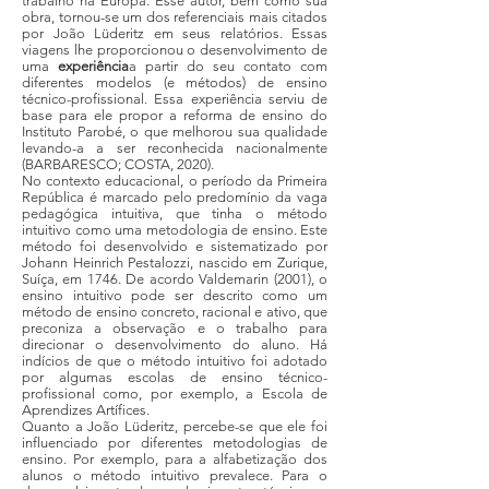
trabalho na Europa. Esse autor, bem como sua
obra, tornou-se um dos referenciais mais citados
por João Lüderitz em seus relatórios. Essas
viagens lhe proporcionou o desenvolvimento de
uma
experiência
a partir do seu contato com
diferentes modelos (e métodos) de ensino
técnico-profissional. Essa experiência serviu de
base para ele propor a reforma de ensino do
Instituto Parobé, o que melhorou sua qualidade
levando-a a ser reconhecida nacionalmente
(BARBARESCO; COSTA, 2020).
No contexto educacional, o período da Primeira
República é marcado pelo predomínio da vaga
pedagógica intuitiva, que tinha o método
intuitivo como uma metodologia de ensino. Este
método foi desenvolvido e sistematizado por
Johann Heinrich Pestalozzi, nascido em Zurique,
Suíça, em 1746. De acordo Valdemarin (2001), o
ensino intuitivo pode ser descrito como um
método de ensino concreto, racional e ativo, que
preconiza a observação e o trabalho para
direcionar o desenvolvimento do aluno. Há
indícios de que o método intuitivo foi adotado
por algumas escolas de ensino técnico-
profissional como, por exemplo, a Escola de
Aprendizes Artífices.
Quanto a João Lüderitz, percebe-se que ele foi
influenciado por diferentes metodologias de
ensino. Por exemplo, para a alfabetização dos
alunos o método intuitivo prevalece. Para o