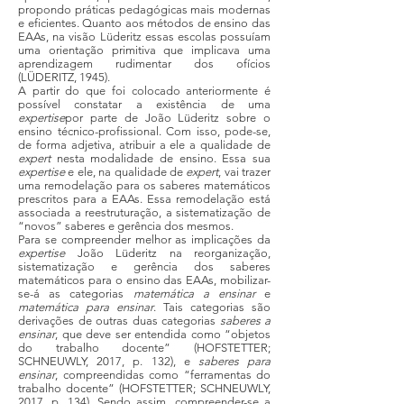
propondo práticas pedagógicas mais modernas
e eficientes. Quanto aos métodos de ensino das
EAAs, na visão Lüderitz essas escolas possuíam
uma orientação primitiva que implicava uma
aprendizagem rudimentar dos ofícios
(LÜDERITZ, 1945).
A partir do que foi colocado anteriormente é
possível constatar a existência de uma
expertise
por parte de João Lüderitz sobre o
ensino técnico-profissional. Com isso, pode-se,
de forma adjetiva, atribuir a ele a qualidade de
expert
nesta modalidade de ensino. Essa sua
expertise
e ele, na qualidade de
expert
, vai trazer
uma remodelação para os saberes matemáticos
prescritos para a EAAs. Essa remodelação está
associada a reestruturação, a sistematização de
“novos” saberes e gerência dos mesmos.
Para se compreender melhor as implicações da
expertise
João Lüderitz na reorganização,
sistematização e gerência dos saberes
matemáticos para o ensino das EAAs, mobilizar-
se-á as categorias
matemática a ensinar
e
matemática para ensinar
. Tais categorias são
derivações de outras duas categorias
saberes a
ensinar
, que deve ser entendida como “objetos
do trabalho docente” (HOFSTETTER;
SCHNEUWLY, 2017, p. 132), e
saberes para
ensinar
, compreendidas como “ferramentas do
trabalho docente” (HOFSTETTER; SCHNEUWLY,
2017, p. 134). Sendo assim, compreender-se a