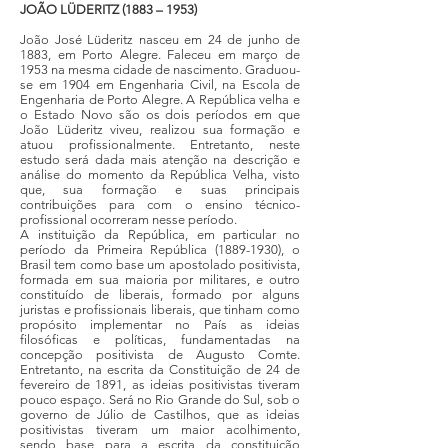
JOÃO LÜDERITZ (1883 – 1953)
João José Lüderitz nasceu em 24 de junho de
1883, em Porto Alegre. Faleceu em março de
1953 na mesma cidade de nascimento. Graduou-
se em 1904 em Engenharia Civil, na Escola de
Engenharia de Porto Alegre. A República velha e
o Estado Novo são os dois períodos em que
João Lüderitz viveu, realizou sua formação e
atuou profissionalmente. Entretanto, neste
estudo será dada mais atenção na descrição e
análise do momento da República Velha, visto
que, sua formação e suas principais
contribuições para com o ensino técnico-
profissional ocorreram nesse período.
A instituição da República, em particular no
período da Primeira República
(1889-1930)
, o
Brasil tem como base um apostolado positivista,
formada em sua maioria por militares, e outro
constituído de liberais, formado por alguns
juristas e profissionais liberais, que tinham como
propósito implementar no País as ideias
filosóficas e políticas, fundamentadas na
concepção positivista de Augusto Comte.
Entretanto, na escrita da Constituição de 24 de
fevereiro de 1891, as ideias positivistas tiveram
pouco espaço. Será no Rio Grande do Sul, sob o
governo de Júlio de Castilhos, que as ideias
positivistas tiveram um maior acolhimento,
sendo base para a escrita da constituição