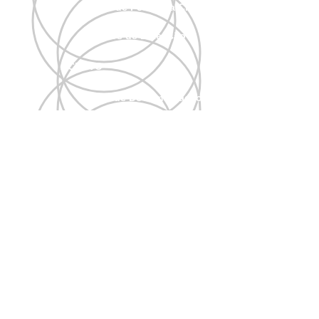
Projeto de Pesquisa CNPQ
Projetos de Extensão
ACERVO
Centro de Documentação
ENDEREÇO
Loja Virtual
RCD
Biblioteca
Boletim Acervo
INSTITUCIONAL
CONTATO