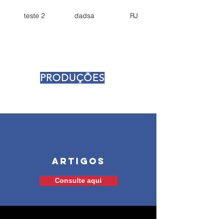
teste 2
dadsa
RJ
PRODUÇÕES
Você está
aqui!
Artigos
Consulte aqui