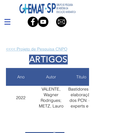
<<<< Projeto de Pesquisa CNPQ
ARTIGOS
Ano
Autor
Título
VALENTE,
Bastidores da
Wagner
elaboração
2022
Rodrigues;
dos PCN: os
METZ, Lauro
experts e a
Igor
produção da
matemática
para o ensino