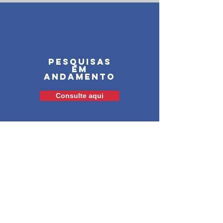
pesquisas
em
andamento
Consulte aqui