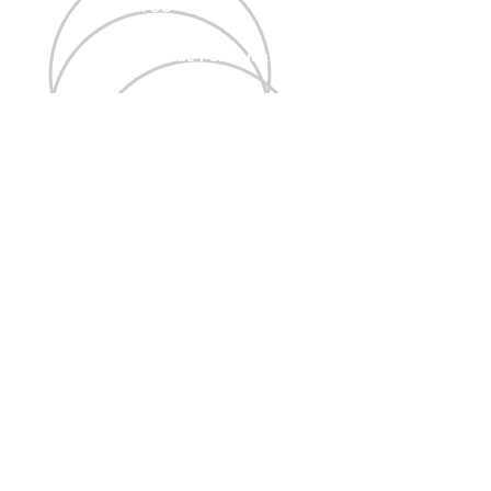
PROJETOS
Projeto de Pesquisa FAPESP
Projeto de Pesquisa CNPQ
Projetos de Extensão
ACERVO
Centro de Documentação
ENDEREÇO
Loja Virtual
RCD
Biblioteca
Boletim Acervo