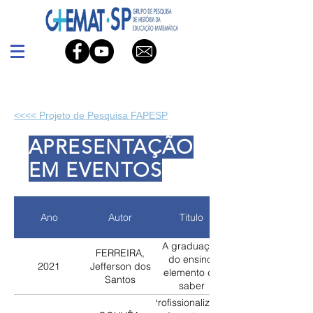
<<<< Projeto de Pesquisa FAPESP
APRESENTAÇÃO
EM EVENTOS
Ano
Autor
Titulo
A graduação
FERREIRA,
do ensino:
2021
Jefferson dos
elemento do
Santos
saber
profissional do
Profissionalização
professor que