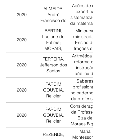
Universidade
Gisele
acerca dos
Ações de um
Federal do
ALMEIDA,
saberes
expert na
Amazonas no
2020
André
profissionais
sistematização
período 1990-
Francisco de
da matemática
2015
para ensinar:
BERTINI,
Minicurso
do currículo à
Luciane de
ministrado -
2020
sala de aula à
Fatima;
Ensino de
sala de aula
MORAIS,
frações e a
Rosilda dos
História da
Aritmética na
FERREIRA,
Santos;
educação
reforma da
2020
Jefferson dos
VALENTE,
matemática
instrução
Santos
Wagner
pública de
Rodrigues
Pernambuco
Saberes
PARDIM
(1929):
profissionais
2020
GOUVEIA,
expertise de
no caderno VII
Relicler
José Ribeiro
da professora
Escobar
Anna Franchi
Considerações
PARDIM
(São Paulo,
da Professora
2020
GOUVEIA,
1971)
Elza de
Relicler
Moraes Bigatti
sobre o ensino
Maria
REZENDE,
de matemática
Montessori a