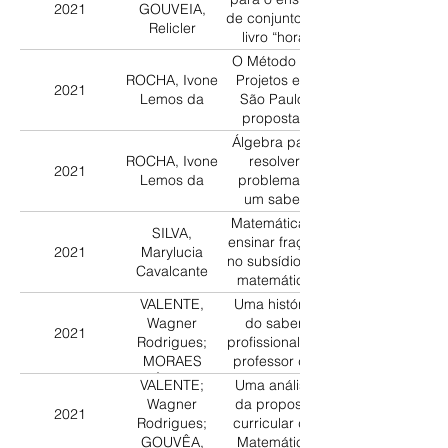
2021
GOUVEIA,
preliminar
de conjunto no
Relicler
livro “hora
alegre na
O Método de
matemática”,
ROCHA, Ivone
Projetos em
2021
1.º grau
Lemos da
São Paulo:
propostas
para o ensino
Álgebra para
de Matemática
ROCHA, Ivone
resolver
2021
de 1930 e
Lemos da
problemas:
1950
um saber
como
Matemática a
SILVA,
ferramenta
ensinar fração
2021
Marylucia
para o curso
no subsídio de
Cavalcante
primário, pelo
matemática
Relatório do
para a escola
VALENTE,
Uma história
Comitê dos
de oito anos
Wagner
do saber
Quinze (1895)
2021
Rodrigues;
profissional do
em dois livros
MORAES
professor de
didáticos na
JÚNIOR,
Matemática:
VALENTE;
Uma análise
década de
Rogério
análises do
Wagner
da proposta
1910
2021
Jacinto
curso de
Rodrigues;
curricular de
licenciatura da
GOUVÊA,
Matemática