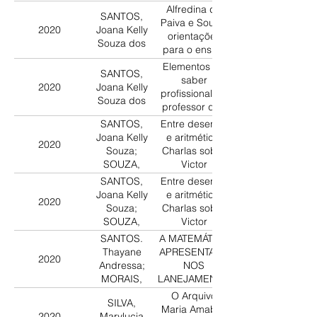
de Alda Lodi
Alfredina de
SANTOS,
Paiva e Souza:
2020
Joana Kelly
orientações
Souza dos
para o ensino
de geometria
Elementos do
SANTOS,
nas escolas
saber
2020
Joana Kelly
primárias
profissional do
Souza dos
fluminenses
professor que
(1937, 1943)
ensina
SANTOS,
Entre desenho
geometria:
Joana Kelly
e aritmética:
2020
uma análise
Souza;
Charlas sobre
do manual
SOUZA,
Victor
Metodologia
Andreia
Mercante
SANTOS,
Entre desenho
da Matemática
Fernandes
publicadas em
Joana Kelly
e aritmética:
de Irene de
2020
revistas
Souza;
Charlas sobre
Albuquerque
pedagógicas
SOUZA,
Victor
(Rio de
na década de
Andreia
Mercante
SANTOS.
A MATEMÁTICA
Janeiro, 1951)
1920
Fernandes de
publicadas em
Thayane
APRESENTADA
2020
revistas
Andressa;
NOS
pedagógicas
MORAIS,
PLANEJAMENTOS
na década de
Rosilda dos
DA ESCOLA
O Arquivo
1920licadas
SILVA,
Santos
INTEGRADA DE
Maria Amabile
em revistas
2020
Marylucia