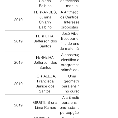
Chiarini
aritméticos no
Balbino
manual
didático? Os
FERNANDES,
A Aritmética e
Centros de
Juliana
os Centros de
2019
Interesse na
Chiarini
Interesse:
Escola (1931)
Balbino
propostas de
mudanças no
José Ribeiro
FERREIRA,
saber
Escobar e os
2019
Jefferson dos
profissional do
fins do ensino
Santos
professor que
de matemática
ensina
na Escola
A construção
matemática,
FERREIRA,
Normal de São
científica dos
1920 – 1930?
2019
Jefferson dos
Paulo, 1926
programas: a
Santos
aritmética em
apontamentos
FORTALEZA,
Uma
de psicologia
Francisca
geometria
2019
(São Paulo,
Janice dos
para ensinar
1934)
Santos;
no curso
VALENTE,
primário:
A aritmética
Wagner
elementos do
GIUSTI, Bruna
para ensinar
2019
Rodrigues
saber
Lima Ramos
ensinada: uma
profissional da
percepção de
docência no
cursos de