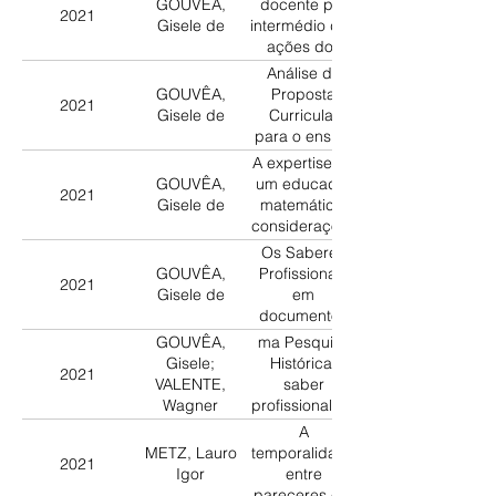
GOUVÊA,
docente por
2021
ensina
Gisele de
intermédio das
matemática
ações dos
em tempos de
experts
Análise da
pedagogia
GOUVÊA,
Proposta
científica
2021
Gisele de
Curricular
para o ensino
de matemática
A expertise de
1° Grau, São
GOUVÊA,
um educador
2021
Paulo, década
Gisele de
matemático:
de 1980
considerações
acerca de
Os Saberes
notas
GOUVÊA,
Profissionais
2021
históricas de
Gisele de
em
Antonio Miguel
documentos
oficiais do
GOUVÊA,
ma Pesquisa
estado de São
Gisele;
Histórica:
2021
Paulo
VALENTE,
saber
Wagner
profissional da
Rodrigues
Proposta
A
Curricular de
METZ, Lauro
temporalidade
2021
Matemática no
Igor
entre
Estado de São
pareceres e a