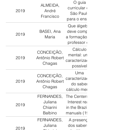
o caso das
O guia
niño”VICTOR
ALMEIDA,
propostas
curricular de
MERCANTE E
2019
André
curriculares
São Paulo
OS SABERES
Francisco
paulistas da
para o ensino
PARA
década de
de 1º grau de
ENSINAR
Que álgebra
1970
1975:
PROBLEMAS
BASEI, Ana
deve compor
2019
orientações
DE
Maria
a formação do
para o uso de
ARITMÉTICA:
professor do
materiais
uma análise
primário nos
Cálculo
didáticos
CONCEIÇÃO,
da obra
primeiros anos
mental: uma
2019
Antônio Robert
“Cultivo y
do século XX?
caracterização
Chagas
desarrollo de
Análise de um
possível
la aptitud
debate
Uma
matemática
CONCEIÇÃO,
caracterização
del niño”
2019
Antônio Robert
do saber
Chagas
cálculo mental
sistematizado
FERNANDES,
The Centers of
por Maria do
Juliana
Interest read
2019
Carmo Santos
Chiarini
in the Brazilian
Domite para a
Balbino
manuals (1931
formação de
- 1940).
FERNANDES,
A presença
professores,
Juliana
dos saberes
1980 – 1996
2019