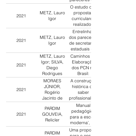
Paulo
apreciação
O estudo das
dos PCN pelo
METZ, Lauro
propostas
2021
Conselho
Igor
curriculares
Nacional de
realizados
Educação:
pela
Entrelinhas
IV Jornada Interna
uma reflexão
Fundação
METZ, Lauro
dos pareceres
pertinente
2021
Carlos Chagas
Igor
de secretarias
UNIFESP/GHEMAT
e os PCN
estaduais de
educação
METZ, Lauro
Caminhos da
sobre a versão
Igor; SILVA,
Elaboração
2021
preliminar dos
Diego
dos PCN no
PCN
Rodrigues
Brasil:
Pareceres de
MORAES
A construção
Matemática
JÚNIOR,
histórica do
2021
Rogério
saber
Jacinto de
profissional do
professor de
Manual
PARDIM
Matemática da
pedagógico
2021
GOUVEIA,
UFAM (1980-
para a escola
Relicler
2020)
moderna’, 1.º
grau: um
Uma proposta
PARDIM
exame
para o ensino