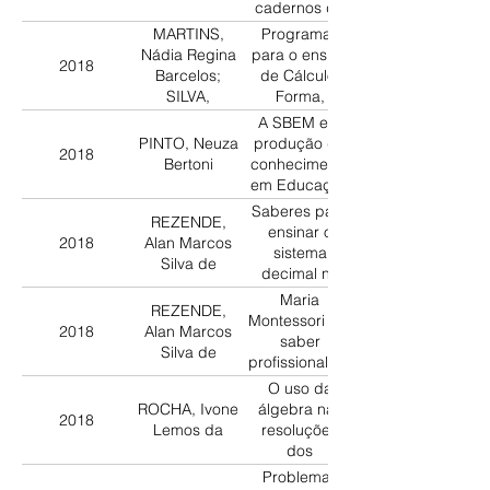
cadernos de
Normalistas
MARTINS,
Programas
(1920-1980)
Nádia Regina
para o ensino
2018
Barcelos;
de Cálculo,
SILVA,
Forma,
Marylucia
Tamanho e
A SBEM e a
Cavalcante
Desenho da 2ª
PINTO, Neuza
produção de
2018
Infância da
Bertoni
conhecimento
Escola Modelo
em Educação
de Aplicação
Matemática
Saberes para
do Estado do
REZENDE,
ensinar o
Maranhão
2018
Alan Marcos
sistema
(1905)
Silva de
decimal na
obra
Maria
REZENDE,
psicoaritmética
Montessori e o
2018
Alan Marcos
(1934)
saber
Silva de
profissional do
professor que
O uso da
ensina
ROCHA, Ivone
álgebra nas
2018
matemática
Lemos da
resoluções
em tempos de
dos
escola nova:
problemas
Problemas
primeiros