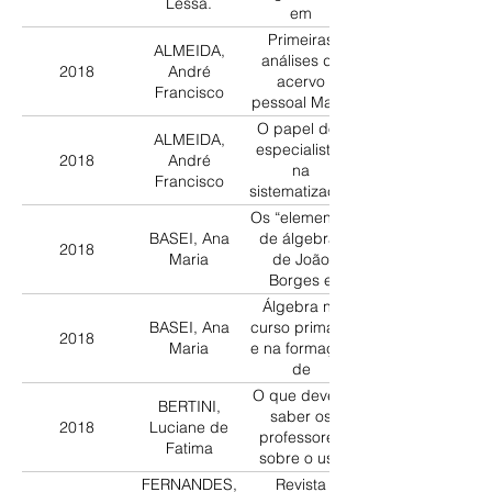
Lessa.
em
documentos e
Primeiras
ALMEIDA,
cadernos
análises do
2018
André
escolares,
acervo
Francisco
1890- 1990
pessoal Maria
do Carmo
O papel dos
ALMEIDA,
Domite: o
especialistas
2018
André
cálculo mental
na
Francisco
para ensinar
sistematização
de uma
Os “elementos
aritmética
BASEI, Ana
de álgebra”
2018
para ensinar
Maria
de João
(1946-1996)
Borges e
Gomes
Álgebra no
Cardim:
BASEI, Ana
curso primário
2018
indícios de
Maria
e na formação
mudanças da
de
álgebra para
professores
O que devem
ensinar na
BERTINI,
em São Paulo
saber os
escola normal
2018
Luciane de
na década de
professores
de São Paulo,
Fatima
1880
sobre o uso
1903
de problemas
FERNANDES,
Revista