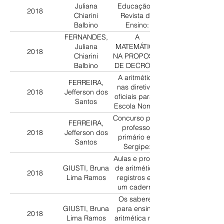
nas aulas de
Juliana
Educação e
2018
aritmética?
Chiarini
Revista do
Uma leitura
Balbino
Ensino:
dos prefácios
apropriações
FERNANDES,
A
de manuais
da proposta
Juliana
MATEMÁTICA
pedagógicos
2018
Centros de
Chiarini
NA PROPOSTA
(1890-1940).
Interesse e a
Balbino
DE DECROLY:
presença do
análise do
A aritmética
ensino de
FERREIRA,
livro. El calculo
nas diretivas
matemática.
2018
Jefferson dos
y la medida en
oficiais para a
Santos
el primer
Escola Normal
grado de la
de São Paulo
Concurso para
escuela
FERREIRA,
na década de
professor
Decroly?
2018
Jefferson dos
1920
primário em
Santos
Sergipe:
indícios de
Aulas e provas
saberes
GIUSTI, Bruna
de aritmética:
2018
matemáticos a
Lima Ramos
registros em
ensinar (1952)
um caderno
de normalista
Os saberes
do distrito
GIUSTI, Bruna
para ensinar
2018
federal, 1962
Lima Ramos
aritmética nos