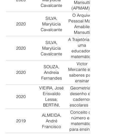
OITO ANOS, IMEP
Mansutti
pedagógicas
Cavalcante
(1968-1971)
(APMAM) -
na década de
documentos
O Arquivo
1920
SILVA,
para uma
Pessoal Maria
2020
Marylúcia
investigação
Amabile
Cavalcante
em História de
Mansutti
educação
(APMAM) –
A Trajetória de
matemática
SILVA,
Documentos
uma
2020
Marylúcia
para uma
educadora
Cavalcante
investigação
matemática
em História da
paulista –notas
Victor
Educação
SOUZA,
históricas e
Mercante e os
Matemática
2020
Andreia
documental
saberes para
Fernandes
do arquivo
ensinar
pessoal Maria
problemas de
VIEIRA, José
Geometria e
Amabile
aritmética:
Erisvaldo
desenho em
Mansutti
2020
uma análise
Lessa;
cadernos
(APMAM)
da obra
BERTINI,
escolares do
“Cultivo y
Luciane de
ensino
Conceito de
desarrollo de
ALMEIDA,
Fatima
primário nas
número e a
la aptitud
2019
André
décadas de
matemática
matemática
Francisco
50 e 60
para ensinar:
del