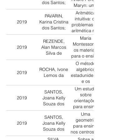
ensina
dos Santos;
São Paulo,
Maryn: uma
matemática
década de
análise do livro
Aritmética
1970
PAVARIN,
Lições de
intuitiva: os
2019
Karina Cristina
Arithmetica
problemas de
dos Santos;
(São Paulo -
aritmética nos
1913)
livros de
Maria
REZENDE,
Ramon Roca
Montessori e
2019
Alan Marcos
Dordal (1891)
os materiais
Silva de
para o ensino:
a
O método
materialização
ROCHA, Ivone
algébrico
2019
de saberes
Lemos da
estadunidense
e os
problemas
Um estudo
SANTOS,
aritméticos na
sobre
2019
Joana Kelly
proposta de
orientações
Souza dos
Otelo de
para ensinar
Souza Reis em
geometria no
Uma
1919
SANTOS,
curso primário
geometria
2019
Joana Kelly
em revistas
para ensinar
Souza dos
pedagógicas
nos centros de
de Alagoas
interesse
SILVA,
Sobre a