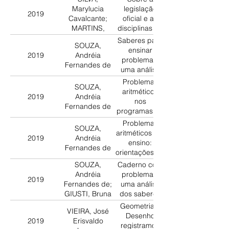
(1930, 1931)
Marylucia
legislação
2019
Cavalcante;
oficial e as
MARTINS,
disciplinas no
Maria de
Programa
Saberes para
SOUZA,
Fátima Duarte
para o Ensino
ensinar
2019
Andréia
Primário,
problemas:
Fernandes de
Maranhão
uma análise
(1918)
dos artigos da
Problemas
SOUZA,
revista de
aritméticos
2019
Andréia
educação
nos
Fernandes de
(São Paulo,
programas de
1933-1943)
ensino: uma
Problemas
SOUZA,
análise dos
aritméticos e o
2019
Andréia
saberes
ensino:
Fernandes de
profissionais
orientações de
(São Paulo,
Victor
SOUZA,
Caderno com
1894 – 1934)
Mercante
Andréia
problemas:
2019
(Buenos Aires,
Fernandes de;
uma análise
1905)
GIUSTI, Bruna
dos saberes
Lima Ramos
profissionais
Geometria e
VIEIRA, José
(São Paulo,
Desenho
2019
Erisvaldo
1940-1950)
registramos