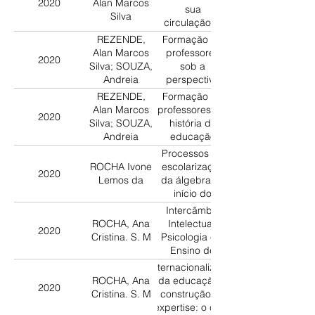
2020
Alan Marcos
na revista
sua
Silva
Escola
circulação: o
Municipal
que dizem as
REZENDE,
Formação de
(1968)
fontes
Alan Marcos
professores
2020
italianas?
Silva; SOUZA,
sob a
Andreia
perspectiva
Fernandes
da história da
REZENDE,
Formação de
educação
Alan Marcos
professores e a
2020
matemática
Silva; SOUZA,
história da
Andreia
educação
Fernandes
matemática:
Processos de
entrelaçamentos
ROCHA Ivone
escolarização
2020
entre a
Lemos da
da álgebra no
pesquisa e à
início do
docência
século XX: a
Intercâmbio
proposta de
ROCHA, Ana
Intelectual,
2020
Tito Cardoso
Cristina. S. M
Psicologia e o
de Oliveira
Ensino de
Matemática: o
Internacionalização
caso de Alda
ROCHA, Ana
da educação e
2020
Lodi
Cristina. S. M
construção de
expertise: o caso